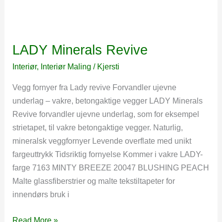
LADY Minerals Revive
Interiør
,
Interiør Maling
/
Kjersti
Vegg fornyer fra Lady revive Forvandler ujevne
underlag – vakre, betongaktige vegger LADY Minerals
Revive forvandler ujevne underlag, som for eksempel
strietapet, til vakre betongaktige vegger. Naturlig,
mineralsk veggfornyer Levende overflate med unikt
fargeuttrykk Tidsriktig fornyelse Kommer i vakre LADY-
farge 7163 MINTY BREEZE 20047 BLUSHING PEACH
Malte glassfiberstrier og malte tekstiltapeter for
innendørs bruk i
LADY
Read More »