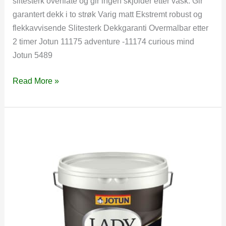
slitesterk overflate og gir ingen skjolder etter vask. Gir
garantert dekk i to strøk Varig matt Ekstremt robust og
flekkavvisende Slitesterk Dekkgaranti Overmalbar etter
2 timer Jotun 11175 adventure -11174 curious mind
Jotun 5489
Lady
Read More »
Wonderwall