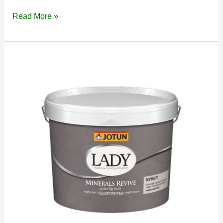
Baroness
Read More »
Silke