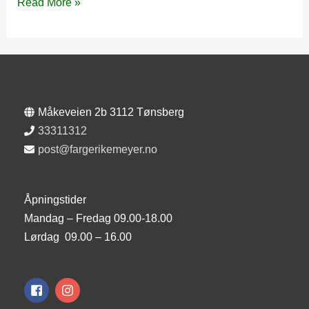
Baronesse
Read More »
flyt
Måkeveien 2b 3112 Tønsberg
33311312
post@fargerikemeyer.no
Åpningstider
Mandag – Fredag 09.00-18.00
Lørdag 09.00 – 16.00