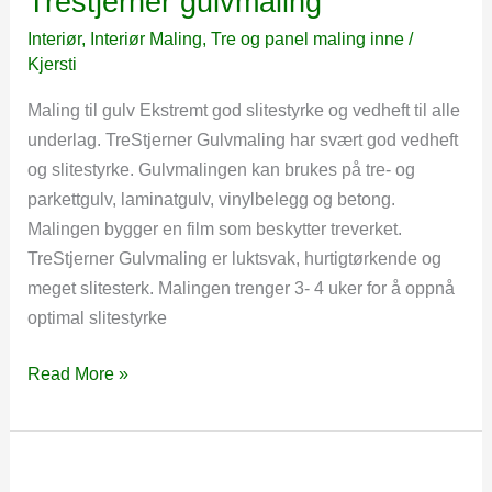
Trestjerner gulvmaling
Interiør
,
Interiør Maling
,
Tre og panel maling inne
/
Kjersti
Maling til gulv Ekstremt god slitestyrke og vedheft til alle
underlag. TreStjerner Gulvmaling har svært god vedheft
og slitestyrke. Gulvmalingen kan brukes på tre- og
parkettgulv, laminatgulv, vinylbelegg og betong.
Malingen bygger en film som beskytter treverket.
TreStjerner Gulvmaling er luktsvak, hurtigtørkende og
meget slitesterk. Malingen trenger 3- 4 uker for å oppnå
optimal slitestyrke
Trestjerner
Read More »
gulvmaling