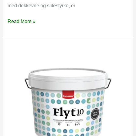
med dekkevne og slitestyrke, er
Lady
Read More »
Pure
Color