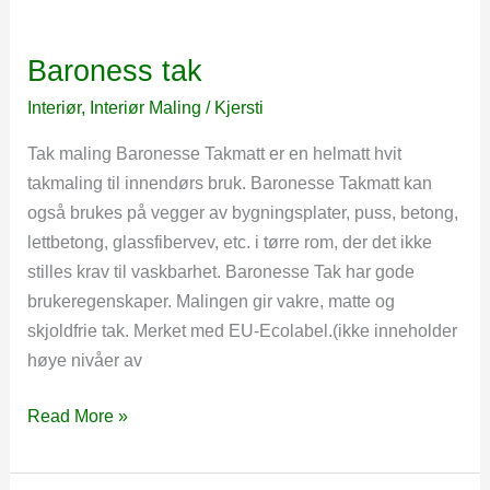
Baroness tak
Interiør
,
Interiør Maling
/
Kjersti
Tak maling Baronesse Takmatt er en helmatt hvit
takmaling til innendørs bruk. Baronesse Takmatt kan
også brukes på vegger av bygningsplater, puss, betong,
lettbetong, glassfibervev, etc. i tørre rom, der det ikke
stilles krav til vaskbarhet. Baronesse Tak har gode
brukeregenskaper. Malingen gir vakre, matte og
skjoldfrie tak. Merket med EU-Ecolabel.(ikke inneholder
høye nivåer av
Baroness
Read More »
tak