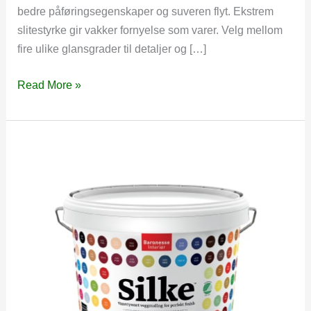
bedre påføringsegenskaper og suveren flyt. Ekstrem
slitestyrke gir vakker fornyelse som varer. Velg mellom
fire ulike glansgrader til detaljer og […]
Jotun
Read More »
Lady
Supreme
Finish