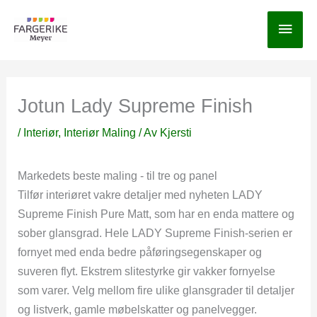
Hopp
Hov
rett
til
innholdet
Jotun Lady Supreme Finish
/
Interiør
,
Interiør Maling
/ Av
Kjersti
Markedets beste maling - til tre og panel
Tilfør interiøret vakre detaljer med nyheten LADY
Supreme Finish Pure Matt, som har en enda mattere og
sober glansgrad. Hele LADY Supreme Finish-serien er
fornyet med enda bedre påføringsegenskaper og
suveren flyt. Ekstrem slitestyrke gir vakker fornyelse
som varer. Velg mellom fire ulike glansgrader til detaljer
og listverk, gamle møbelskatter og panelvegger.