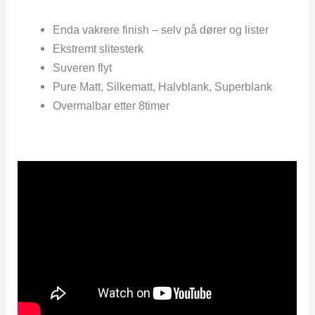
Enda vakrere finish – selv på dører og lister
Ekstremt slitesterk
Suveren flyt
Pure Matt, Silkematt, Halvblank, Superblank
Overmalbar etter 8timer