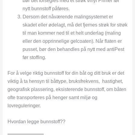
bør det forsegles med et strøk vinyl Primer før
nytt bunnstoff påføres.
Dersom det nåværende malingsystemet er
skadet eller ødelagt, må det fjernes strøk for strøk
til man kommer ned til et helt underlag (maling
eller den opprinnelige gelcoaten). Når flaten er
pusset, bør den behandles på nytt med antiPest
før stoffing.
For å velge riktig bunnstoff for din båt og ditt bruk er det
viktig å ta hensyn til båttype, bruksfrekvens, hastighet,
geografisk plassering, eksisterende bunnstoff, om båten
ofte transporteres på henger samt miljø og
lovreguleringer.
Hvordan legge bunnstoff??