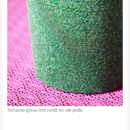
Terrasse gress limt rundt en ute potte.