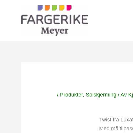
Hopp
rett
til
innholdet
/
Produkter
,
Solskjerming
/ Av
Kj
Twist fra Luxa
Med måltilpass