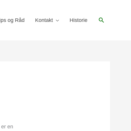
Søk
ips og Råd
Kontakt
Historie
 er en