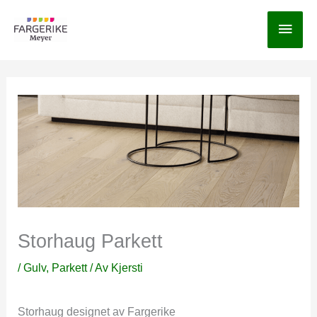
Hopp
Hov
rett
til
innholdet
Storhaug Parkett
/
Gulv
,
Parkett
/ Av
Kjersti
Storhaug designet av Fargerike