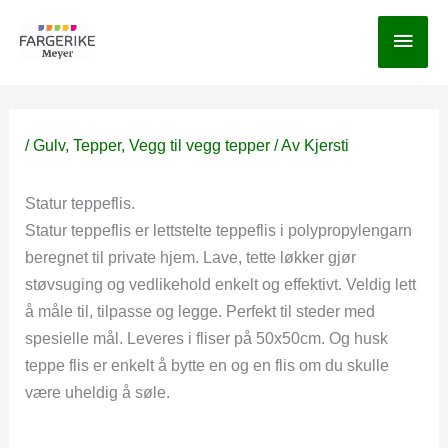
Hopp
Hov
rett
til
innholdet
/
Gulv
,
Tepper
,
Vegg til vegg tepper
/ Av
Kjersti
Statur teppeflis.
Statur teppeflis er lettstelte teppeflis i polypropylengarn
beregnet til private hjem. Lave, tette løkker gjør
støvsuging og vedlikehold enkelt og effektivt. Veldig lett
å måle til, tilpasse og legge. Perfekt til steder med
spesielle mål. Leveres i fliser på 50x50cm. Og husk
teppe flis er enkelt å bytte en og en flis om du skulle
være uheldig å søle.