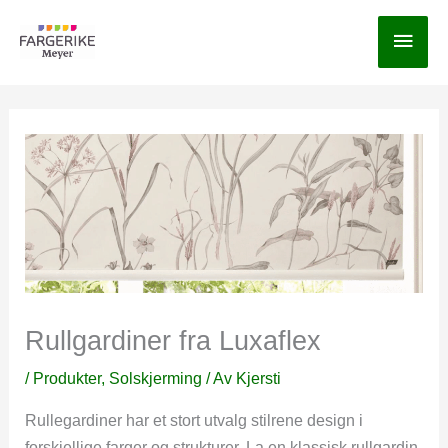
Hopp
Hov
rett
til
innholdet
Rullgardiner fra Luxaflex
/
Produkter
,
Solskjerming
/ Av
Kjersti
Rullegardiner har et stort utvalg stilrene design i
forskjellige farger og strukturer. La en klassisk rullgardin