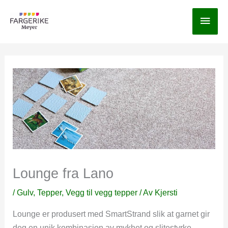
Hopp
Hov
rett
til
innholdet
Lounge fra Lano
/
Gulv
,
Tepper
,
Vegg til vegg tepper
/ Av
Kjersti
Lounge er produsert med SmartStrand slik at garnet gir
deg en unik kombinasjon av mykhet og slitestyrke.