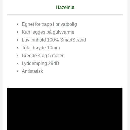
Hazelnut
Egnet for trapp i privatbolig
Kan legges på gulvvarme
Luv innhold 100% SmartStrand
Total høyde 10mm
Bredde 4 og 5 meter
Lyddemping 29dB
Antistatisk