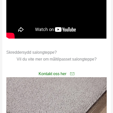
Skreddersydd salongteppe?
Vil du vite mer om måltilpasset salongteppe?
Kontakt oss her