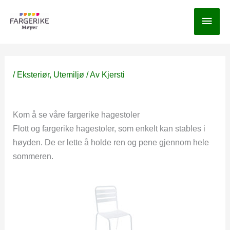
Hopp
Hov
rett
til
innholdet
/
Eksteriør
,
Utemiljø
/ Av
Kjersti
Kom å se våre fargerike hagestoler
Flott og fargerike hagestoler, som enkelt kan stables i
høyden. De er lette å holde ren og pene gjennom hele
sommeren.