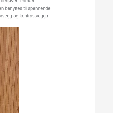
behøver. Primært
kan benyttes til spennende
orvegg og kontrastvegg.r