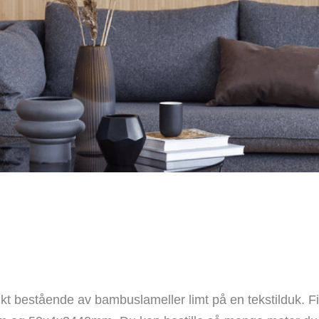
t bestående av bambuslameller limt på en tekstilduk. F