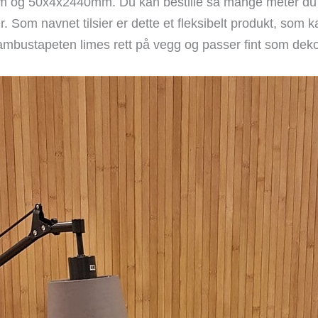
og 50x4x2440mm. Du kan bestille så mange meter du 
r. Som navnet tilsier er dette et fleksibelt produkt, som 
mbustapeten limes rett på vegg og passer fint som dek